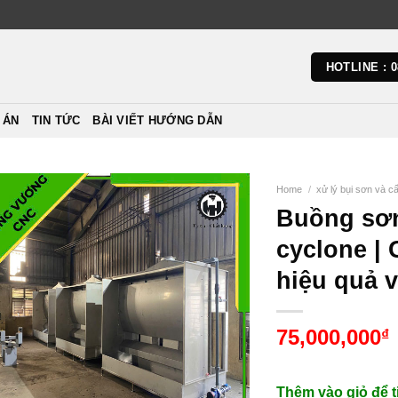
HOTLINE : 0
 ÁN
TIN TỨC
BÀI VIẾT HƯỚNG DẪN
Home
/
xử lý bụi sơn và 
Buồng sơ
cyclone | 
hiệu quả v
75,000,000
₫
Thêm vào giỏ để t