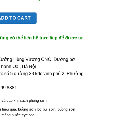
ADD TO CART
ng có thể liên hệ trực tiếp để được tư
Xưởng Hùng Vương CNC, Đường bờ
Thanh Oai, Hà Nội
m:
số 5 đường 28 kdc vĩnh phú 2, Phường
999 8881
n và cấp khí sạch phòng sơn
i hiệu quả
,
buồng sơn lọc bụi sơn
,
buồng sơn
n màng nước cyclone