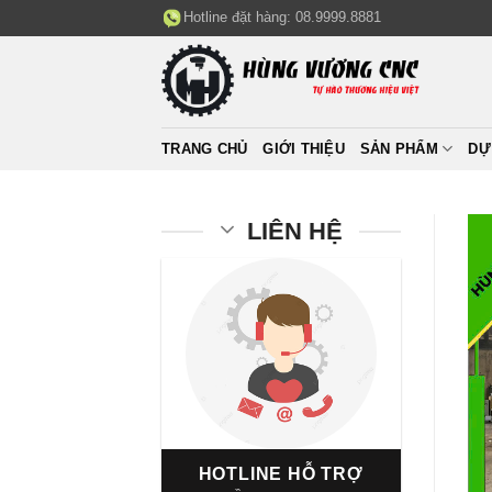
Skip
Hotline đặt hàng:
08.9999.8881
to
content
TRANG CHỦ
GIỚI THIỆU
SẢN PHẨM
DỰ
LIÊN HỆ
HOTLINE HỖ TRỢ