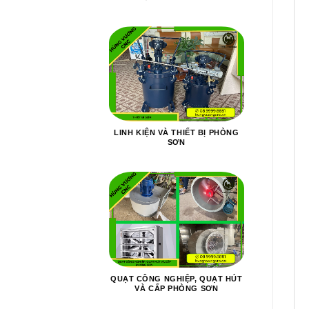
LINH KIỆN VÀ THIẾT BỊ PHÒNG
SƠN
QUẠT CÔNG NGHIỆP, QUẠT HÚT
VÀ CẤP PHÒNG SƠN