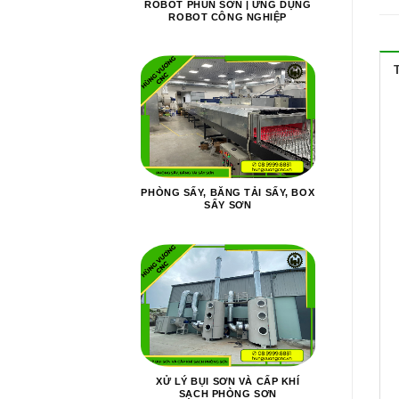
ROBOT PHUN SƠN | ỨNG DỤNG
ROBOT CÔNG NGHIỆP
PHÒNG SẤY, BĂNG TẢI SẤY, BOX
SẤY SƠN
XỬ LÝ BỤI SƠN VÀ CẤP KHÍ
SẠCH PHÒNG SƠN