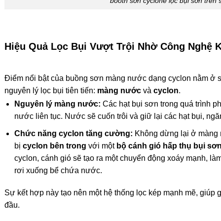
booth sơn cyclone lọc bụi sơn trên
Hiệu Quả Lọc Bụi Vượt Trội Nhờ Công Nghệ 
Điểm nổi bật của buồng sơn màng nước dạng cyclon nằm ở sự
nguyên lý lọc bụi tiên tiến:
màng nước
và
cyclon
.
Nguyên lý màng nước:
Các hạt bụi sơn trong quá trình 
nước liên tục. Nước sẽ cuốn trôi và giữ lại các hạt bụi, ng
Chức năng cyclon tăng cường:
Không dừng lại ở màng 
bị
cyclon bên trong
với một
bộ cánh gió hấp thụ bụi sơ
cyclon, cánh gió sẽ tạo ra một chuyển động xoáy mạnh, làm
rơi xuống bể chứa nước.
Sự kết hợp này tạo nên một hệ thống lọc kép mạnh mẽ, giúp g
đầu.