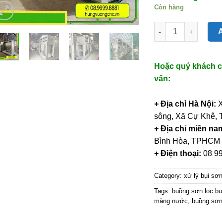
Còn hàng
Quantity
Hoặc quý khách cũ
vấn:
+ Địa chỉ Hà Nội:
sông, Xã Cự Khê, 
+ Địa chỉ miền na
Bình Hòa, TPHCM
+ Điện thoại:
08 9
Category:
xử lý bụi sơ
Tags:
buồng sơn lọc bụ
màng nước
,
buồng sơ