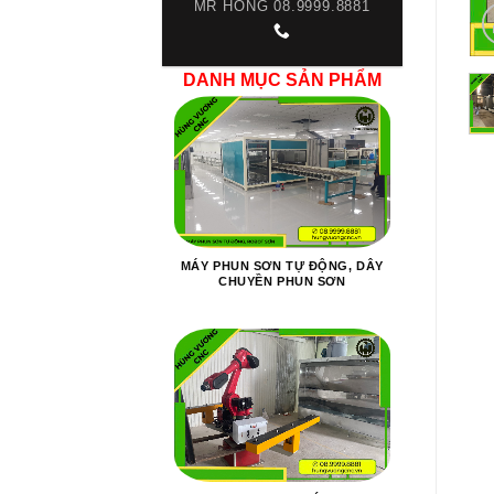
MR HỒNG 08.9999.8881
DANH MỤC SẢN PHẨM
MÁY PHUN SƠN TỰ ĐỘNG, DÂY
CHUYỀN PHUN SƠN